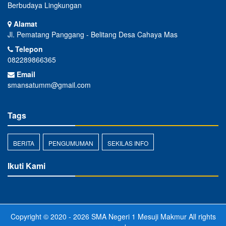
Berbudaya Lingkungan
Alamat
Jl. Pematang Panggang - Belitang Desa Cahaya Mas
Telepon
082289866365
Email
smansatumm@gmail.com
Tags
BERITA
PENGUMUMAN
SEKILAS INFO
Ikuti Kami
Copyright © 2020 - 2026
SMA Negeri 1 Mesuji Makmur
All rights