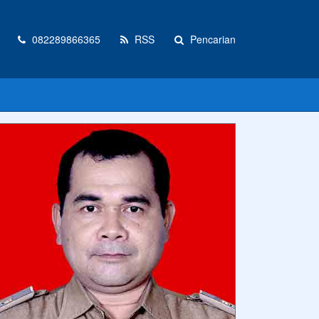
082289866365
RSS
Pencarian